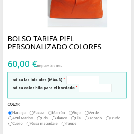
BOLSO TARIFA PIEL
PERSONALIZADO COLORES
60,00 €
impuestos inc.
*
Indica las iniciales (Máx. 3)
*
Indica color hilo para el bordado
COLOR
Naranja
Fucsia
Marrón
Rojo
Verde
Azul Marino
Gris
Blanco
Lila
Dorado
Crudo
Cuero
Rosa maquillaje
Taupe