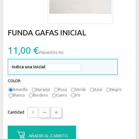
FUNDA GAFAS INICIAL
11,00 €
impuestos inc.
Indica una inicial
COLOR
Amarillo
Naranja
Rosa
Verde
Azul
Negro
Blanco
Burdeos
Cuero
Iris
Cantidad
AÑADIR AL CARRITO